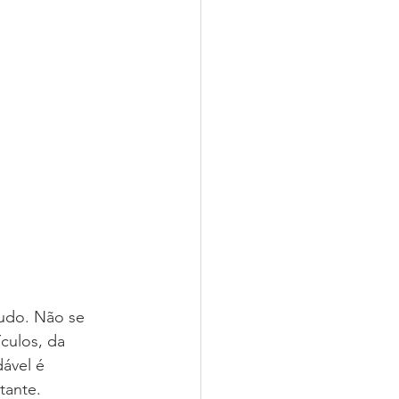
ludo. Não se 
culos, da 
ável é 
tante.