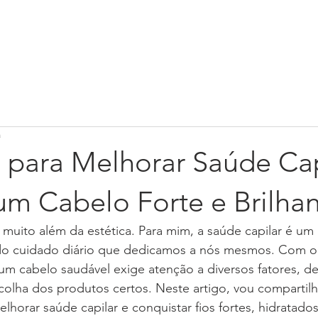
ME
Sobre Nós
FALE CONOSCO
QUERO REVENDER
Blog
a
 para Melhorar Saúde Cap
um Cabelo Forte e Brilha
 muito além da estética. Para mim, a saúde capilar é um 
e do cuidado diário que dedicamos a nós mesmos. Com o
m cabelo saudável exige atenção a diversos fatores, de
colha dos produtos certos. Neste artigo, vou compartil
lhorar saúde capilar e conquistar fios fortes, hidratado