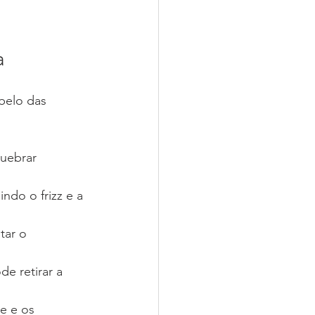
a
belo das 
uebrar 
ndo o frizz e a 
tar o 
de retirar a 
e e os 