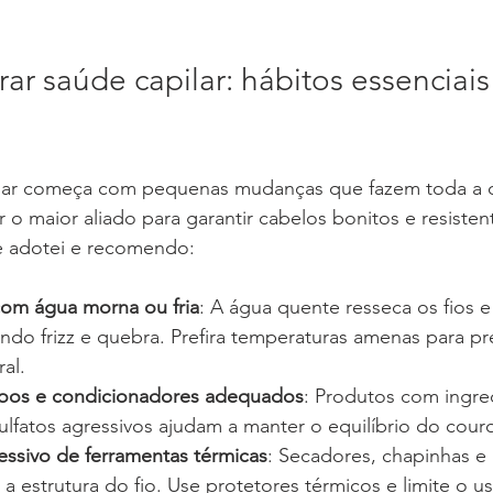
r saúde capilar: hábitos essenciais
lar começa com pequenas mudanças que fazem toda a d
r o maior aliado para garantir cabelos bonitos e resisten
e adotei e recomendo:
com água morna ou fria
: A água quente resseca os fios e
do frizz e quebra. Prefira temperaturas amenas para pre
al.
oos e condicionadores adequados
: Produtos com ingre
sulfatos agressivos ajudam a manter o equilíbrio do cour
essivo de ferramentas térmicas
: Secadores, chapinhas e 
a estrutura do fio. Use protetores térmicos e limite o u