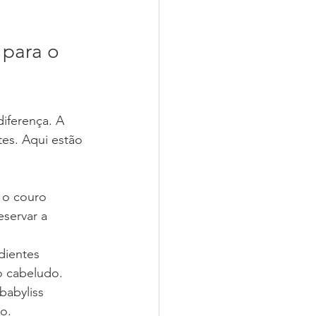
 para o 
iferença. A 
tes. Aqui estão 
 o couro 
servar a 
dientes 
o cabeludo.
babyliss 
so.