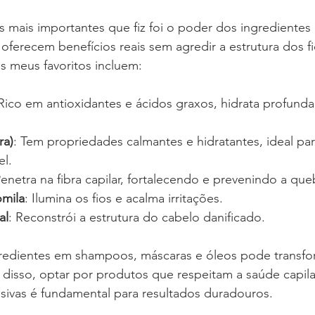
mais importantes que fiz foi o poder dos ingredientes 
s oferecem benefícios reais sem agredir a estrutura dos f
s meus favoritos incluem:
 Rico em antioxidantes e ácidos graxos, hidrata profund
ra)
: Tem propriedades calmantes e hidratantes, ideal pa
el.
Penetra na fibra capilar, fortalecendo e prevenindo a que
omila
: Ilumina os fios e acalma irritações.
al
: Reconstrói a estrutura do cabelo danificado.
gredientes em shampoos, máscaras e óleos pode transfo
disso, optar por produtos que respeitam a saúde capilar 
sivas é fundamental para resultados duradouros.