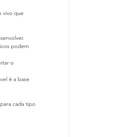
 vivo que 
senvolver.
micos podem 
itar o 
el é a base 
para cada tipo 