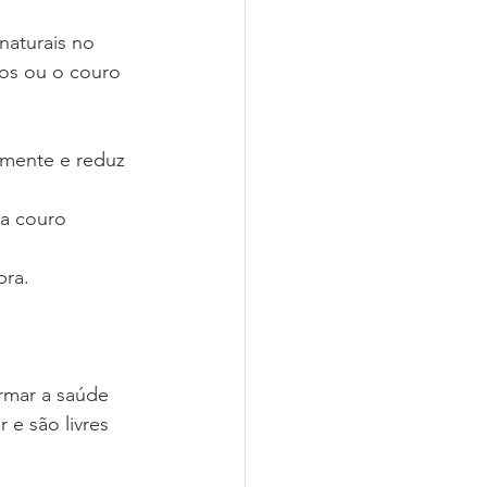
naturais no 
ios ou o couro 
amente e reduz 
ra couro 
bra.
rmar a saúde 
e são livres 